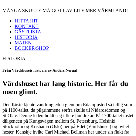
MÅNGA SKULLE MÅ GOTT AV LITE MER VÄRMLAND!
HITTA HIT
KONTAKT
GÄSTLISTA
HISTORIA
MATEN
BÖCKER/SHOP
HISTORIA
Från Värdshusets historia av Anders Neraal
Värdshuset har lang historie. Her får du
noen glimt.
Den første kjente vandringleden gjennom Eda oppstod så tidlig som
på 1100-tallet, da pilgrimmene sørfra skulle til Nidarosdomen og
St.Olav. Denne leden holdt seg i flere hundre år. På 1700-tallet rastet
diligencen på Kungsvägen mellom St. Petersburg, Helsinki,
Stockholm og Kristiania (Oslo) her på Edet (Värdshuset) og byttet
hester. Kanskje hvilte Carl Michael Bellman her under sin flukt fra