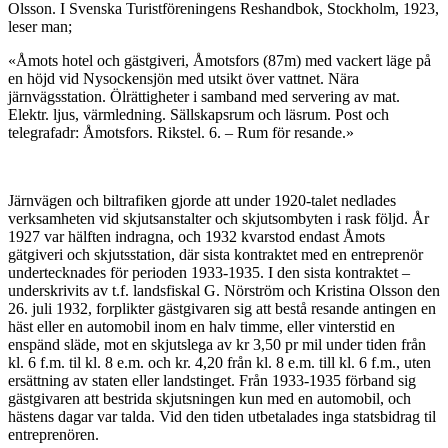
Olsson. I Svenska Turistföreningens Reshandbok, Stockholm, 1923,
leser man;
«Åmots hotel och gästgiveri, Åmotsfors (87m) med vackert läge på
en höjd vid Nysockensjön med utsikt över vattnet. Nära
järnvägsstation. Ölrättigheter i samband med servering av mat.
Elektr. ljus, värmledning. Sällskapsrum och läsrum. Post och
telegrafadr: Åmotsfors. Rikstel. 6. – Rum för resande.»
Järnvägen och biltrafiken gjorde att under 1920-talet nedlades
verksamheten vid skjutsanstalter och skjutsombyten i rask följd. År
1927 var hälften indragna, och 1932 kvarstod endast Åmots
gätgiveri och skjutsstation, där sista kontraktet med en entreprenör
undertecknades för perioden 1933-1935. I den sista kontraktet –
underskrivits av t.f. landsfiskal G. Nörström och Kristina Olsson den
26. juli 1932, forplikter gästgivaren sig att bestå resande antingen en
häst eller en automobil inom en halv timme, eller vinterstid en
enspänd släde, mot en skjutslega av kr 3,50 pr mil under tiden från
kl. 6 f.m. til kl. 8 e.m. och kr. 4,20 från kl. 8 e.m. till kl. 6 f.m., uten
ersättning av staten eller landstinget. Från 1933-1935 förband sig
gästgivaren att bestrida skjutsningen kun med en automobil, och
hästens dagar var talda. Vid den tiden utbetalades inga statsbidrag til
entreprenören.