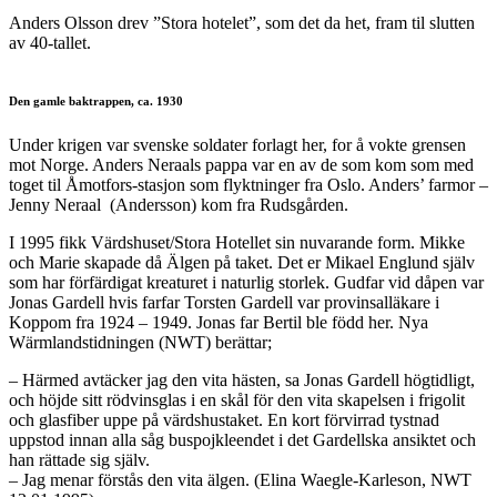
Anders Olsson drev ”Stora hotelet”, som det da het, fram til slutten
av 40-tallet.
Den gamle baktrappen, ca. 1930
Under krigen var svenske soldater forlagt her, for å vokte grensen
mot Norge. Anders Neraals pappa var en av de som kom som med
toget til Åmotfors-stasjon som flyktninger fra Oslo. Anders’ farmor –
Jenny Neraal (Andersson) kom fra Rudsgården.
I 1995 fikk Värdshuset/Stora Hotellet sin nuvarande form. Mikke
och Marie skapade då Älgen på taket. Det er Mikael Englund själv
som har förfärdigat kreaturet i naturlig storlek. Gudfar vid dåpen var
Jonas Gardell hvis farfar Torsten Gardell var provinsalläkare i
Koppom fra 1924 – 1949. Jonas far Bertil ble född her. Nya
Wärmlandstidningen (NWT) berättar;
– Härmed avtäcker jag den vita hästen, sa Jonas Gardell högtidligt,
och höjde sitt rödvinsglas i en skål för den vita skapelsen i frigolit
och glasfiber uppe på värdshustaket. En kort förvirrad tystnad
uppstod innan alla såg buspojkleendet i det Gardellska ansiktet och
han rättade sig själv.
– Jag menar förstås den vita älgen. (Elina Waegle-Karleson, NWT