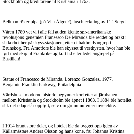
Stockholm og kreditorene til Kristiania i 1763.
Bellman röker pipa (på Vita Älgen?), tuschteckning av J.T. Sergel
Våren 1789 vet vi i alle fall at den kjente sør-amerikanske
revolusjons-generalen Fransesco De Miranda ble reddet og brakt i
sikkerhet her på skyss-stasjonen, etter et bakholdsangrep i
Brunskog. Fra Åmotfors ble han skysset til vestkysten, hvor han ble
ført med skip til Frankrike og kort tid etter ledet angrepet på
Bastillen!
Statue of Francesco de Miranda, Lorenzo Gonzalez, 1977,
Benjamin Franklin Parkway, Philadelphia
Värdshuset moderne historie begynner kort etter at järnbanen
mellom Kristiania og Stockholm ble åpnet i 1863. I 1884 ble hotellet
slik det i dag står oppført, selv om grunnmuren er mye eldre.
I 1914 brant store deler, og hotelet ble da bygget opp igjen av
Källarmästare Anders Olsson og hans kone, fru Johanna Kristina