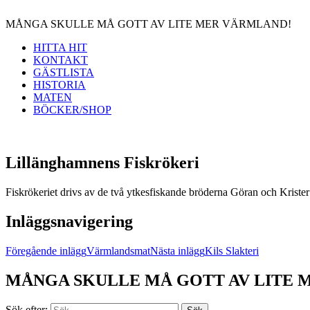
MÅNGA SKULLE MÅ GOTT AV LITE MER VÄRMLAND!
HITTA HIT
KONTAKT
GÄSTLISTA
HISTORIA
MATEN
BÖCKER/SHOP
Lillänghamnens Fiskrökeri
Fiskrökeriet drivs av de två ytkesfiskande bröderna Göran och Krister Fr
Inläggsnavigering
Föregående inlägg
Värmlandsmat
Nästa inlägg
Kils Slakteri
MÅNGA SKULLE MÅ GOTT AV LITE 
Sök efter: