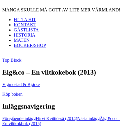
MÅNGA SKULLE MÅ GOTT AV LITE MER VÄRMLAND!
HITTA HIT
KONTAKT
GÄSTLISTA
HISTORIA
MATEN
BÖCKER/SHOP
Top Block
Elg&co – En viltkokebok (2013)
Vigmostad & Bjørke
Köp boken
Inläggsnavigering
Föregående inlägg
Hirvi Keittiössä (2014)
Nästa inlägg
Älg & co –
En viltkokbok (2015)