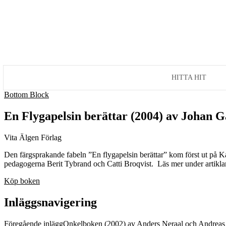
HITTA HIT
Bottom Block
En Flygapelsin berättar (2004) av Johan 
Vita Älgen Förlag
Den färgsprakande fabeln ”En flygapelsin berättar” kom först ut på K
pedagogerna Berit Tybrand och Catti Broqvist. Läs mer under artiklarna
Köp boken
Inläggsnavigering
Föregående inlägg
Onkelboken (2002) av Anders Neraal och Andreas