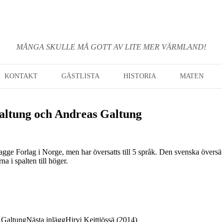
MÅNGA SKULLE MÅ GOTT AV LITE MER VÄRMLAND!
KONTAKT
GÄSTLISTA
HISTORIA
MATEN
Galtung och Andreas Galtung
agge Forlag i Norge, men har översatts till 5 språk. Den svenska över
 i spalten till höger.
 Galtung
Nästa inlägg
Hirvi Keittiössä (2014)