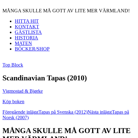
MÅNGA SKULLE MÅ GOTT AV LITE MER VÄRMLAND!
HITTA HIT
KONTAKT
GÄSTLISTA
HISTORIA
MATEN
BÖCKER/SHOP
Top Block
Scandinavian Tapas (2010)
Vigmostad & Bjørke
Köp boken
Inläggsnavigering
Föregående inlägg
Tapas på Svenska (2012)
Nästa inlägg
Tapas på
Norsk (2007)
MÅNGA SKULLE MÅ GOTT AV LITE