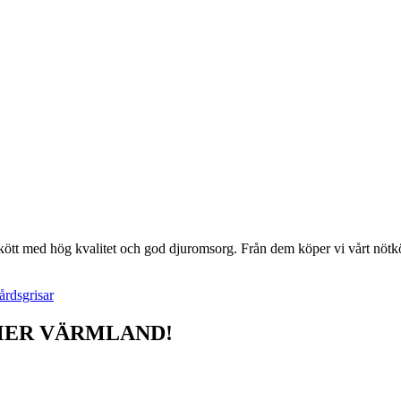
t kött med hög kvalitet och god djuromsorg. Från dem köper vi vårt nötkö
rdsgrisar
MER VÄRMLAND!