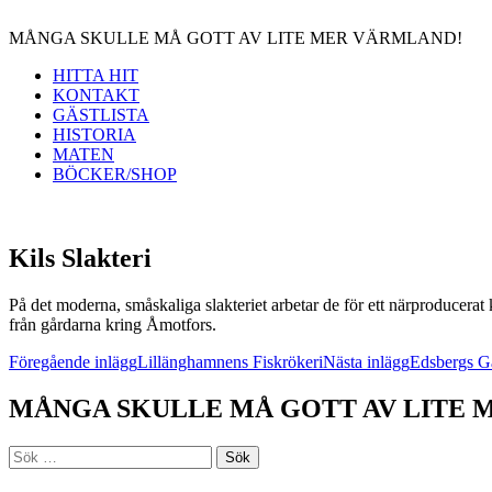
MÅNGA SKULLE MÅ GOTT AV LITE MER VÄRMLAND!
HITTA HIT
KONTAKT
GÄSTLISTA
HISTORIA
MATEN
BÖCKER/SHOP
Kils Slakteri
På det moderna, småskaliga slakteriet arbetar de för ett närproducera
från gårdarna kring Åmotfors.
Inläggsnavigering
Föregående inlägg
Lillänghamnens Fiskrökeri
Nästa inlägg
Edsbergs Gå
MÅNGA SKULLE MÅ GOTT AV LITE 
Sök
efter: